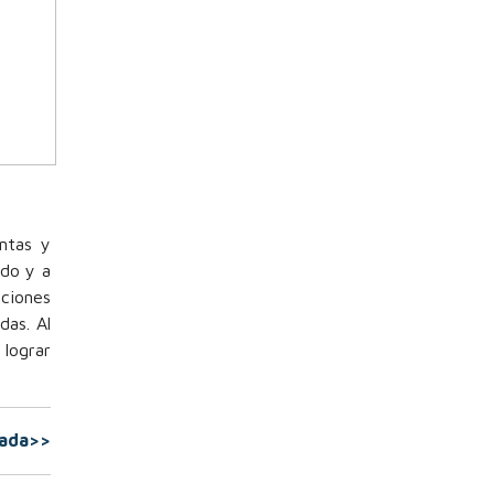
ntas y
ado y a
aciones
das. Al
 lograr
rada>>