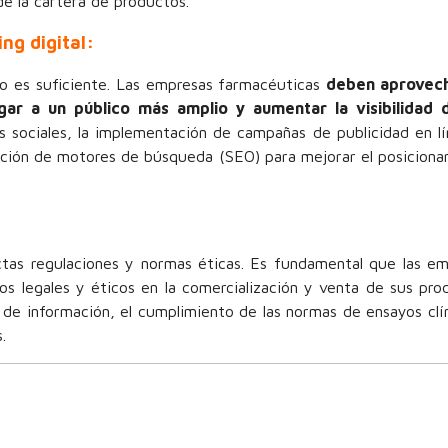
e la cartera de productos.
ng digital:
a no es suficiente. Las empresas farmacéuticas
deben aprovech
egar a un público más amplio y aumentar la visibilidad 
s sociales, la implementación de campañas de publicidad en lí
ación de motores de búsqueda (SEO) para mejorar el posicion
ctas regulaciones y normas éticas. Es fundamental que las e
os legales y éticos en la comercialización y venta de sus pro
n de información, el cumplimiento de las normas de ensayos clí
.