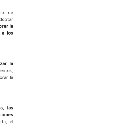
llo de
doptar
rar la
 a los
zar la
entos,
orar la
nto,
las
ciones
ta, el