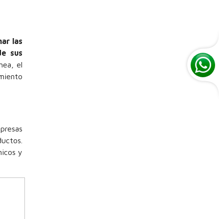
ar las
de sus
nea, el
amiento
mpresas
ductos.
nicos y