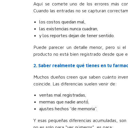
Aquí se comete uno de los errores más comun
Cuando las entradas no se capturan correcta
los costos quedan mal,
las existencias nunca cuadran,
y los reportes dejan de tener sentido.
Puede parecer un detalle menor, pero si el 
producto no está bien registrado desde que en
2. Saber realmente qué tienes en tu farmac
Muchos dueños creen que saben cuánto inven
coincide. Las diferencias suelen venir de:
ventas mal registradas,
mermas que nadie anotó,
ajustes hechos “de memoria”.
Y esas pequeñas diferencias acumuladas, son 
no es solo para “ver números”, es para: