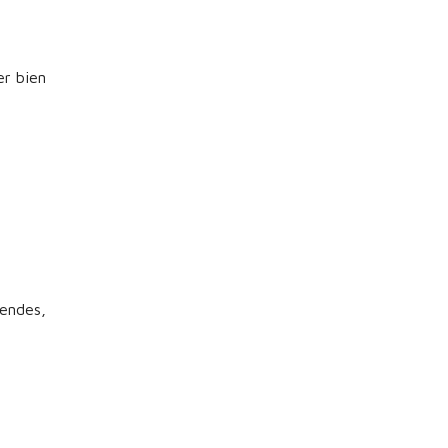
er bien
iendes,