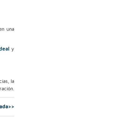
en una
deal
y
ias, la
ración.
rada>>