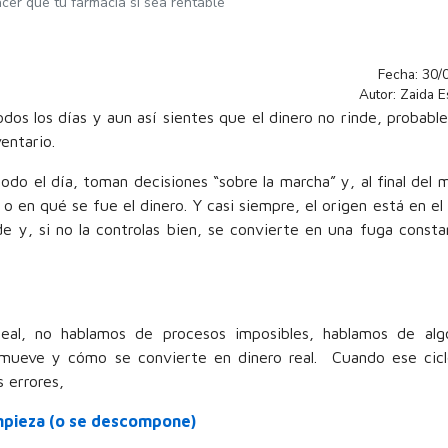
hacer que tu farmacia sí sea rentable
Fecha: 30/
Autor: Zaida 
dos los días y aun así sientes que el dinero no rinde, probab
entario.
do el día, toman decisiones “sobre la marcha” y, al final del 
o en qué se fue el dinero. Y casi siempre, el origen está en e
nde y, si no la controlas bien, se convierte en una fuga const
ideal, no hablamos de procesos imposibles, hablamos de al
mueve y cómo se convierte en dinero real. Cuando ese cicl
 errores,
mpieza (o se descompone)