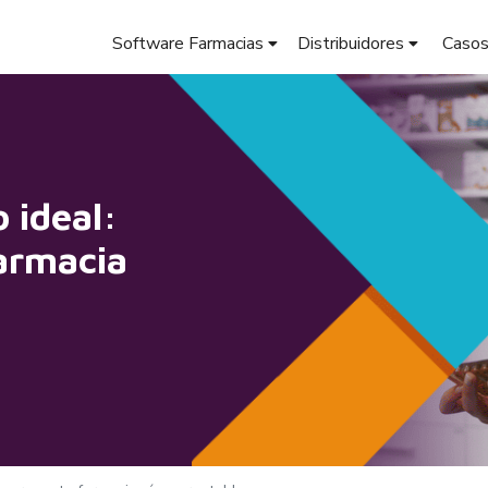
Software Farmacias
Distribuidores
Casos
o ideal:
armacia