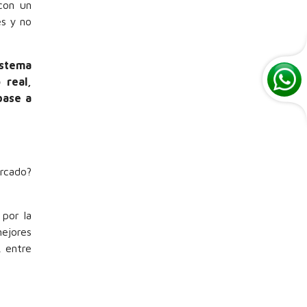
con un
es y no
istema
 real,
base a
ercado?
por la
mejores
, entre