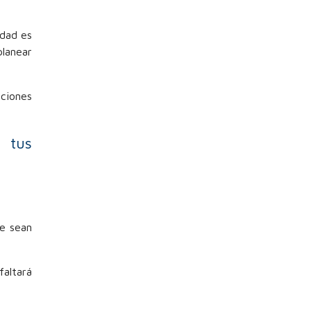
idad es
lanear
nciones
 tus
ue sean
altará