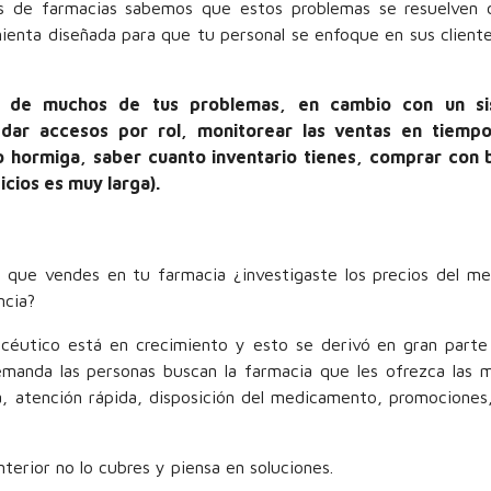
s de farmacias sabemos que estos problemas se resuelven 
ienta diseñada para que tu personal se enfoque en sus client
z de muchos de tus problemas, en cambio con un s
 dar accesos por rol, monitorear las ventas en tiempo
bo hormiga, saber cuanto inventario tienes, comprar con 
icios es muy larga).
s que vendes en tu farmacia ¿investigaste los precios del m
ncia?
éutico está en crecimiento y esto se derivó en gran parte 
emanda las personas buscan la farmacia que les ofrezca las 
a, atención rápida, disposición del medicamento, promociones
nterior no lo cubres y piensa en soluciones.