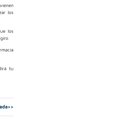
 vienen
ar los
que los
giro.
armacia
irá tu
rada>>