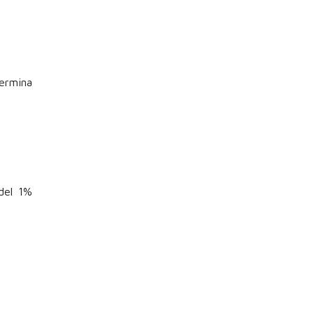
ermina
del 1%