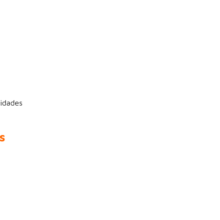
idades
s