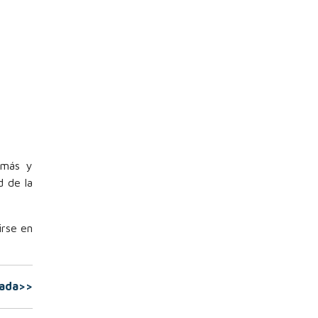
 más y
d de la
rse en
rada>>